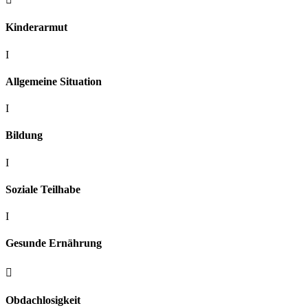
Kinderarmut
I
Allgemeine Situation
I
Bildung
I
Soziale Teilhabe
I
Gesunde Ernährung

Obdachlosigkeit