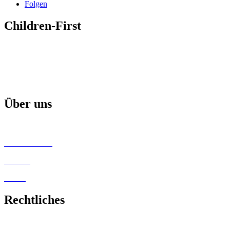
Folgen
Children-First
Mission
Projekte & Aktionen
Aktuelle Broschüre
Über uns
Children-First Helfer
Unsere Partner
Kontakt
Satzung
Rechtliches
Impressum