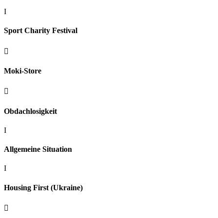
I
Sport Charity Festival

Moki-Store

Obdachlosigkeit
I
Allgemeine Situation
I
Housing First (Ukraine)
