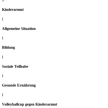
Kinderarmut
I
Allgemeine Situation
I
Bildung
I
Soziale Teilhabe
I
Gesunde Ernährung
I
Volleyballcup gegen Kinderarmut