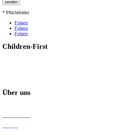
* Pflichtfelder
Folgen
Folgen
Folgen
Children-First
Mission
Projekte & Aktionen
Aktuelle Broschüre
Über uns
Children-First Helfer
Unsere Partner
Kontakt