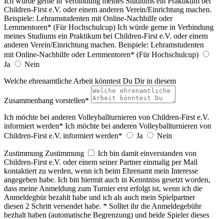
Ich würde gerne in Verbindung meines Studiums ein Praktikum bei
Children-First e.V. oder einem anderen Verein/Einrichtung machen.
Beispiele: Lehramstudenten mit Online-Nachhilfe oder
Lernmentoren* (Für Hochschulcup)
Ich würde gerne in Verbindung
meines Studiums ein Praktikum bei Children-First e.V. oder einem
anderen Verein/Einrichtung machen. Beispiele: Lehramstudenten
mit Online-Nachhilfe oder Lernmentoren* (Für Hochschulcup)
Ja
Nein
Welche ehrenamtliche Arbeit könntest Du Dir in diesem
Zusammenhang vorstellen*
Ich möchte bei anderen Volleyballturnieren von Children-First e.V.
informiert werden*
Ich möchte bei anderen Volleyballturnieren von
Children-First e.V. informiert werden*
Ja
Nein
Zustimmung
Zustimmung
Ich bin damit einverstanden von
Children-First e.V. oder einem seiner Partner einmalig per Mail
kontaktiert zu werden, wenn ich beim Ehrenamt mein Interesse
angegeben habe. Ich bin hiermit auch in Kenntniss gesetzt worden,
dass meine Anmeldung zum Turnier erst erfolgt ist, wenn ich die
Anmeldegbür bezahlt habe und ich als auch mein Spielpartner
diesen 2 Schritt versendet habe. * Solltet ihr die Anmeldegebühr
bezhalt haben (automatische Begrenzung) und beide Spieler dieses