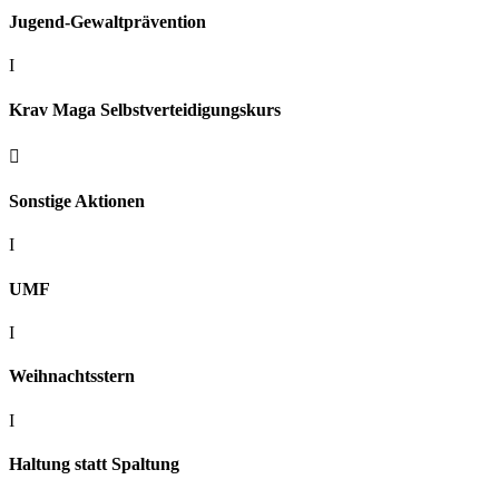
Jugend-Gewaltprävention
I
Krav Maga Selbstverteidigungskurs

Sonstige Aktionen
I
UMF
I
Weihnachtsstern
I
Haltung statt Spaltung