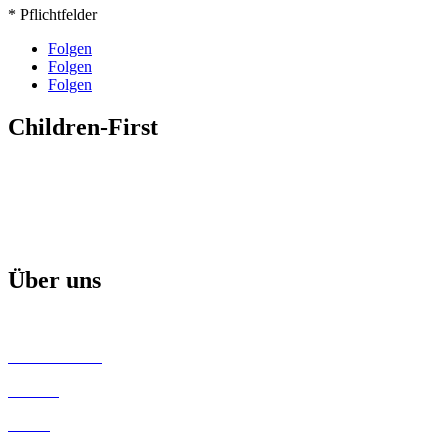
* Pflichtfelder
Folgen
Folgen
Folgen
Children-First
Mission
Projekte & Aktionen
Aktuelle Broschüre
Über uns
Children-First Helfer
Unsere Partner
Kontakt
Satzung