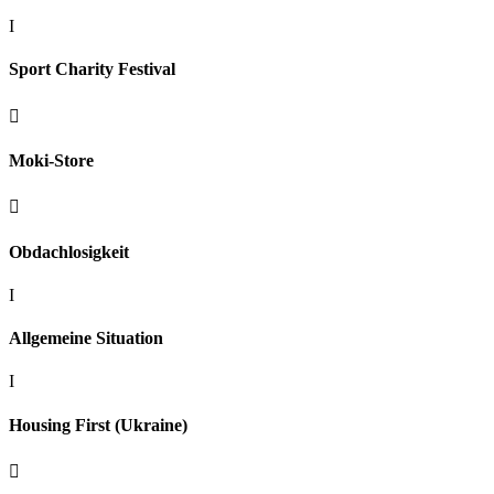
I
Sport Charity Festival

Moki-Store

Obdachlosigkeit
I
Allgemeine Situation
I
Housing First (Ukraine)
