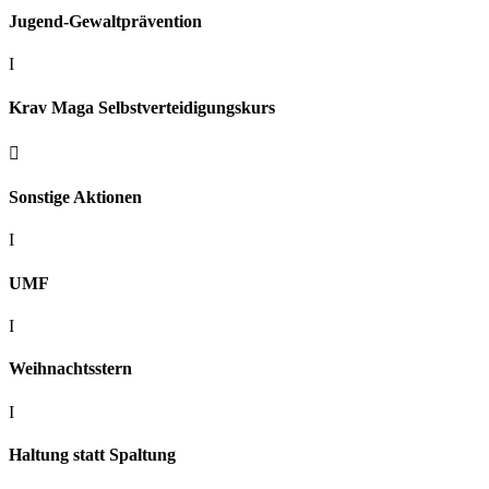
Jugend-Gewaltprävention
I
Krav Maga Selbstverteidigungskurs

Sonstige Aktionen
I
UMF
I
Weihnachtsstern
I
Haltung statt Spaltung