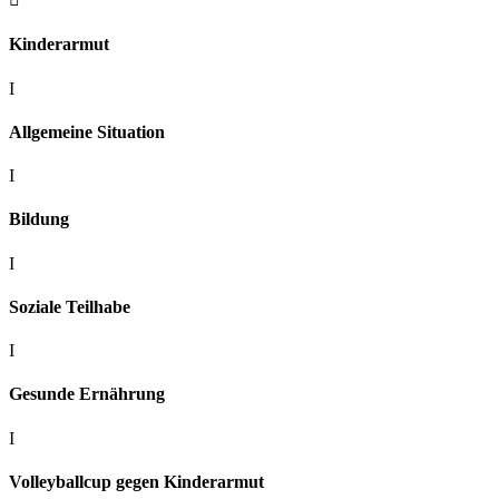
Kinderarmut
I
Allgemeine Situation
I
Bildung
I
Soziale Teilhabe
I
Gesunde Ernährung
I
Volleyballcup gegen Kinderarmut