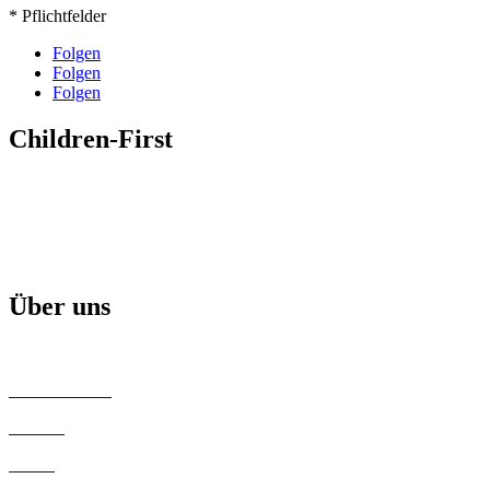
* Pflichtfelder
Folgen
Folgen
Folgen
Children-First
Mission
Projekte & Aktionen
Aktuelle Broschüre
Über uns
Children-First Helfer
Unsere Partner
Kontakt
Satzung