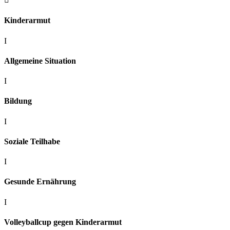
Kinderarmut
I
Allgemeine Situation
I
Bildung
I
Soziale Teilhabe
I
Gesunde Ernährung
I
Volleyballcup gegen Kinderarmut