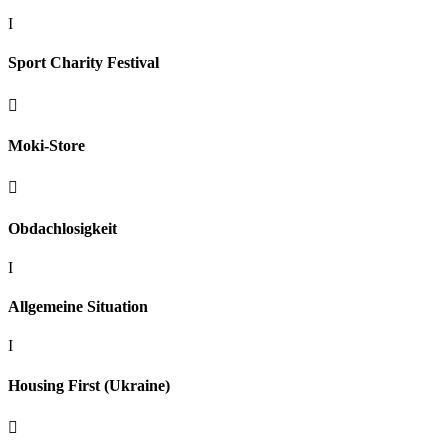
I
Sport Charity Festival

Moki-Store

Obdachlosigkeit
I
Allgemeine Situation
I
Housing First (Ukraine)
