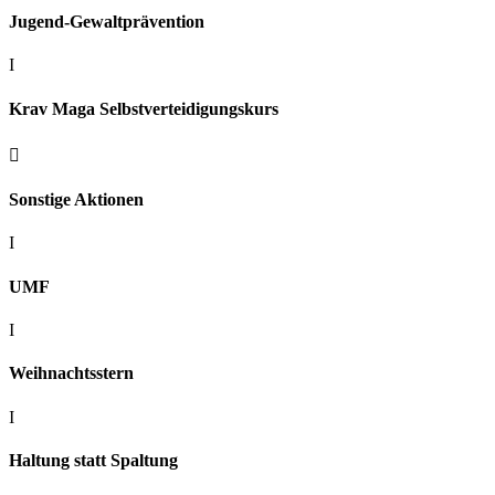
Jugend-Gewaltprävention
I
Krav Maga Selbstverteidigungskurs

Sonstige Aktionen
I
UMF
I
Weihnachtsstern
I
Haltung statt Spaltung