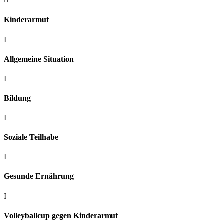
Kinderarmut
I
Allgemeine Situation
I
Bildung
I
Soziale Teilhabe
I
Gesunde Ernährung
I
Volleyballcup gegen Kinderarmut