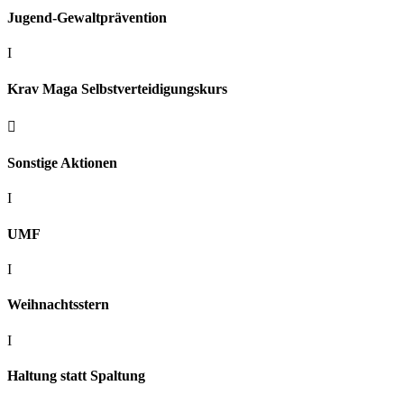
Jugend-Gewaltprävention
I
Krav Maga Selbstverteidigungskurs

Sonstige Aktionen
I
UMF
I
Weihnachtsstern
I
Haltung statt Spaltung