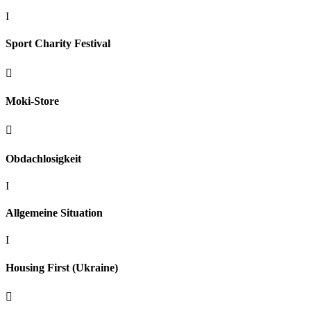
I
Sport Charity Festival

Moki-Store

Obdachlosigkeit
I
Allgemeine Situation
I
Housing First (Ukraine)
