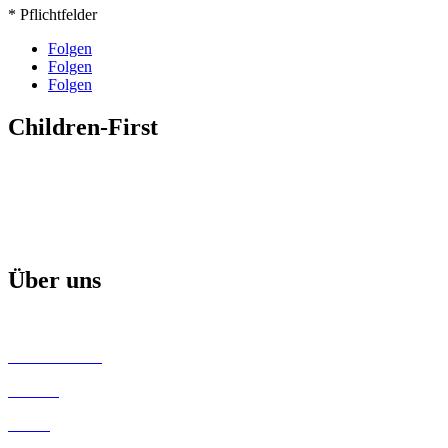
* Pflichtfelder
Folgen
Folgen
Folgen
Children-First
Mission
Projekte & Aktionen
Aktuelle Broschüre
Über uns
Children-First Helfer
Unsere Partner
Kontakt
Satzung