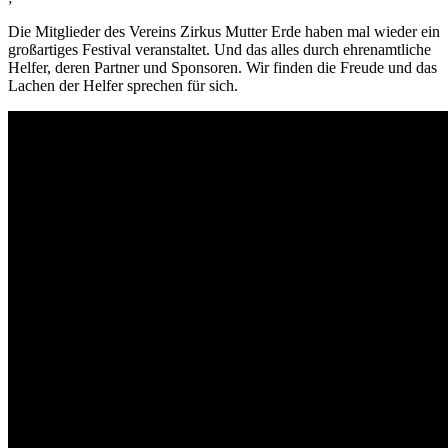
Die Mitglieder des Vereins Zirkus Mutter Erde haben mal wieder ein
großartiges Festival veranstaltet. Und das alles durch ehrenamtliche
Helfer, deren Partner und Sponsoren. Wir finden die Freude und das
Lachen der Helfer sprechen für sich.