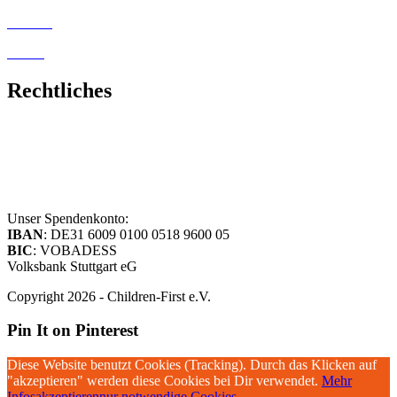
Kontakt
Satzung
Rechtliches
Impressum
Datenschutzerklärung
Unser Spendenkonto:
IBAN
: DE31 6009 0100 0518 9600 05
BIC
: VOBADESS
Volksbank Stuttgart eG
Copyright 2026 - Children-First e.V.
Pin It on Pinterest
Diese Website benutzt Cookies (Tracking). Durch das Klicken auf
"akzeptieren" werden diese Cookies bei Dir verwendet.
Mehr
Infos
akzeptieren
nur notwendige Cookies