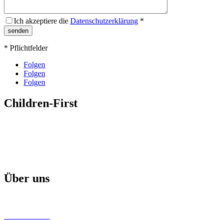
Ich akzeptiere die
Datenschutzerklärung
*
* Pflichtfelder
Folgen
Folgen
Folgen
Children-First
Mission
Projekte & Aktionen
Aktuelle Broschüre
Über uns
Children-First Helfer
Unsere Partner