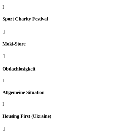
I
Sport Charity Festival

Moki-Store

Obdachlosigkeit
I
Allgemeine Situation
I
Housing First (Ukraine)
