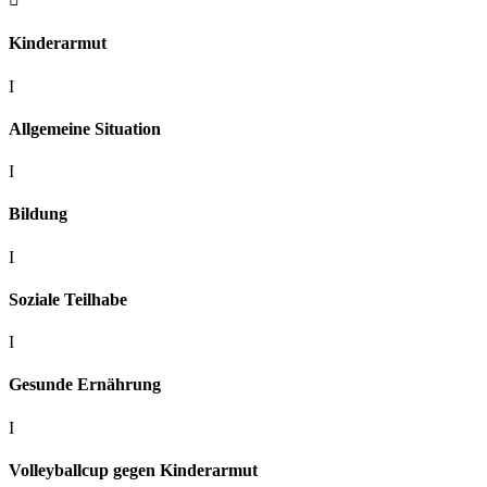
Kinderarmut
I
Allgemeine Situation
I
Bildung
I
Soziale Teilhabe
I
Gesunde Ernährung
I
Volleyballcup gegen Kinderarmut