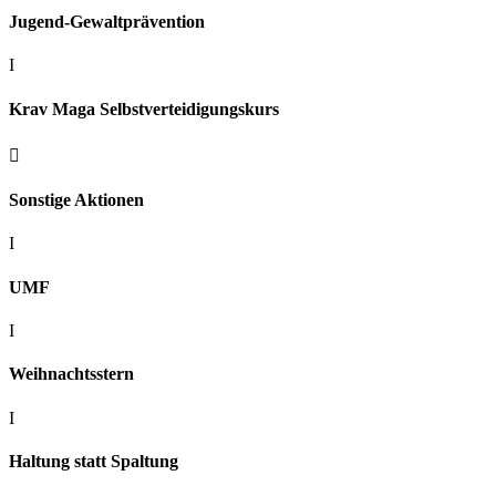
Jugend-Gewaltprävention
I
Krav Maga Selbstverteidigungskurs

Sonstige Aktionen
I
UMF
I
Weihnachtsstern
I
Haltung statt Spaltung