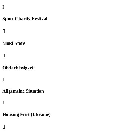
I
Sport Charity Festival

Moki-Store

Obdachlosigkeit
I
Allgemeine Situation
I
Housing First (Ukraine)
