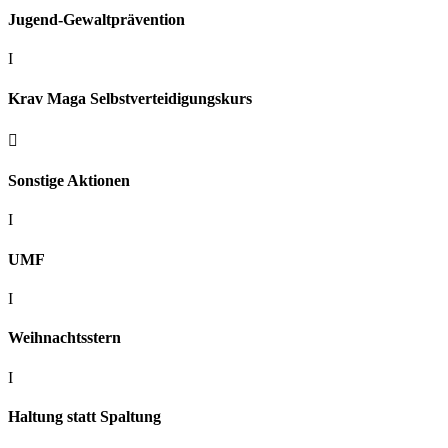
Jugend-Gewaltprävention
I
Krav Maga Selbstverteidigungskurs

Sonstige Aktionen
I
UMF
I
Weihnachtsstern
I
Haltung statt Spaltung