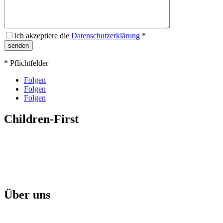
Ich akzeptiere die
Datenschutzerklärung
*
* Pflichtfelder
Folgen
Folgen
Folgen
Children-First
Mission
Projekte & Aktionen
Aktuelle Broschüre
Über uns
Children-First Helfer