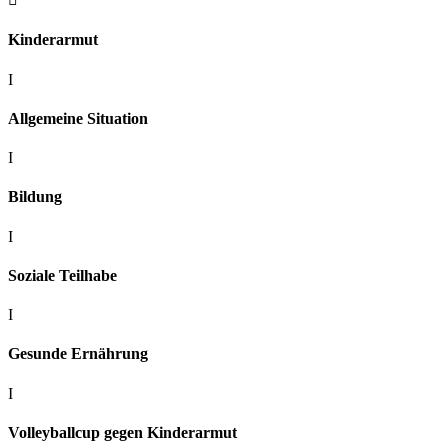
Kinderarmut
I
Allgemeine Situation
I
Bildung
I
Soziale Teilhabe
I
Gesunde Ernährung
I
Volleyballcup gegen Kinderarmut