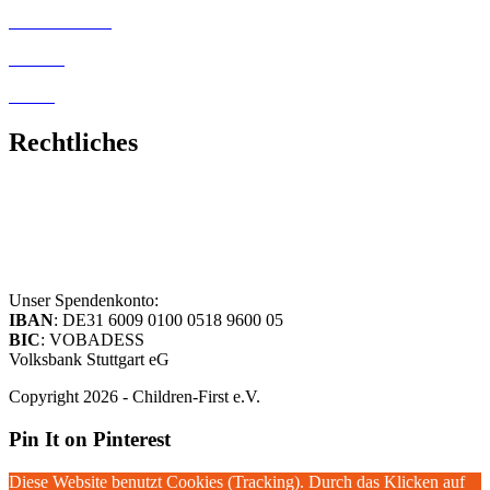
Unsere Partner
Kontakt
Satzung
Rechtliches
Impressum
Datenschutzerklärung
Unser Spendenkonto:
IBAN
: DE31 6009 0100 0518 9600 05
BIC
: VOBADESS
Volksbank Stuttgart eG
Copyright 2026 - Children-First e.V.
Pin It on Pinterest
Diese Website benutzt Cookies (Tracking). Durch das Klicken auf