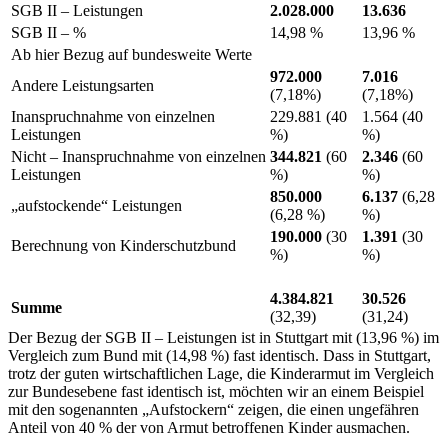
SGB II – Leistungen
2.028.000
13.636
SGB II – %
14,98 %
13,96 %
Ab hier Bezug auf bundesweite Werte
972.000
7.016
Andere Leistungsarten
(7,18%)
(7,18%)
Inanspruchnahme von einzelnen
229.881 (40
1.564 (40
Leistungen
%)
%)
Nicht – Inanspruchnahme von einzelnen
344.821
(60
2.346
(60
Leistungen
%)
%)
850.000
6.137
(6,28
„aufstockende“ Leistungen
(6,28 %)
%)
190.000
(30
1.391
(30
Berechnung von Kinderschutzbund
%)
%)
4.384.821
30.526
Summe
(32,39)
(31,24)
Der Bezug der SGB II – Leistungen ist in Stuttgart mit (13,96 %) im
Vergleich zum Bund mit (14,98 %) fast identisch. Dass in Stuttgart,
trotz der guten wirtschaftlichen Lage, die Kinderarmut im Vergleich
zur Bundesebene fast identisch ist, möchten wir an einem Beispiel
mit den sogenannten „Aufstockern“ zeigen, die einen ungefähren
Anteil von 40 % der von Armut betroffenen Kinder ausmachen.