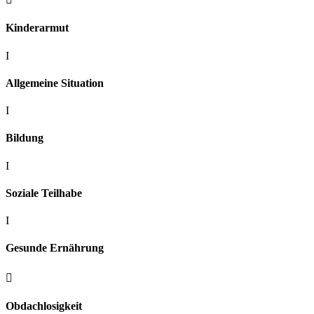
Kinderarmut
I
Allgemeine Situation
I
Bildung
I
Soziale Teilhabe
I
Gesunde Ernährung

Obdachlosigkeit