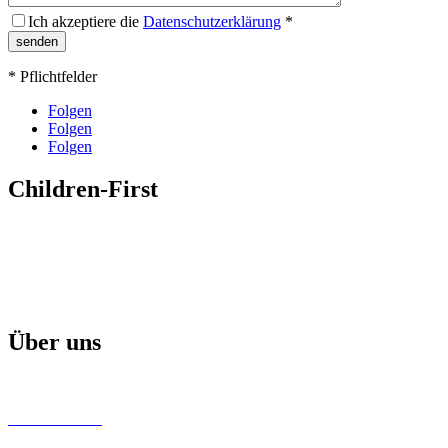
Ich akzeptiere die
Datenschutzerklärung
*
* Pflichtfelder
Folgen
Folgen
Folgen
Children-First
Mission
Projekte & Aktionen
Aktuelle Broschüre
Über uns
Children-First Helfer
Unsere Partner