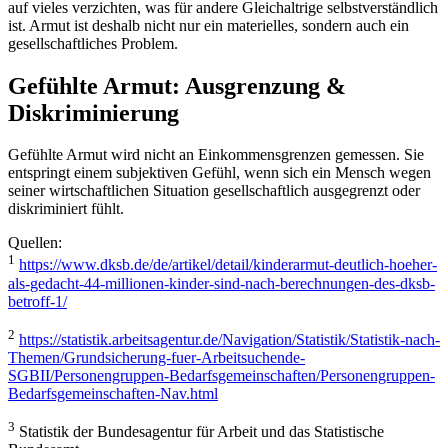
auf vieles verzichten, was für andere Gleichaltrige selbstverständlich
ist. Armut ist deshalb nicht nur ein materielles, sondern auch ein
gesellschaftliches Problem.
Gefühlte Armut: Ausgrenzung &
Diskriminierung
Gefühlte Armut wird nicht an Einkommensgrenzen gemessen. Sie
entspringt einem subjektiven Gefühl, wenn sich ein Mensch wegen
seiner wirtschaftlichen Situation gesellschaftlich ausgegrenzt oder
diskriminiert fühlt.
Quellen:
1
https://www.dksb.de/de/artikel/detail/kinderarmut-deutlich-hoeher-
als-gedacht-44-millionen-kinder-sind-nach-berechnungen-des-dksb-
betroff-1/
2
https://statistik.arbeitsagentur.de/Navigation/Statistik/Statistik-nach-
Themen/Grundsicherung-fuer-Arbeitsuchende-
SGBII/Personengruppen-Bedarfsgemeinschaften/Personengruppen-
Bedarfsgemeinschaften-Nav.html
3
Statistik der Bundesagentur für Arbeit und das Statistische