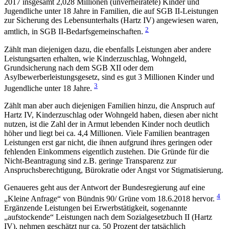
2017 insgesamt 2,028 Millionen (unverheiratete) Kinder und
Jugendliche unter 18 Jahre in Familien, die auf SGB II-Leistungen
zur Sicherung des Lebensunterhalts (Hartz IV) angewiesen waren,
2
amtlich, in SGB II-Bedarfsgemeinschaften.
Zählt man diejenigen dazu, die ebenfalls Leistungen aber andere
Leistungsarten erhalten, wie Kinderzuschlag, Wohngeld,
Grundsicherung nach dem SGB XII oder dem
Asylbewerberleistungsgesetz, sind es gut 3 Millionen Kinder und
3
Jugendliche unter 18 Jahre.
Zählt man aber auch diejenigen Familien hinzu, die Anspruch auf
Hartz IV, Kinderzuschlag oder Wohngeld haben, diesen aber nicht
nutzen, ist die Zahl der in Armut lebenden Kinder noch deutlich
höher und liegt bei ca. 4,4 Millionen. Viele Familien beantragen
Leistungen erst gar nicht, die ihnen aufgrund ihres geringen oder
fehlenden Einkommens eigentlich zustehen. Die Gründe für die
Nicht-Beantragung sind z.B. geringe Transparenz zur
Anspruchsberechtigung, Bürokratie oder Angst vor Stigmatisierung.
Genaueres geht aus der Antwort der Bundesregierung auf eine
4
„Kleine Anfrage“ von Bündnis 90/ Grüne vom 18.6.2018 hervor.
Ergänzende Leistungen bei Erwerbstätigkeit, sogenannte
„aufstockende“ Leistungen nach dem Sozialgesetzbuch II (Hartz
IV), nehmen geschätzt nur ca. 50 Prozent der tatsächlich