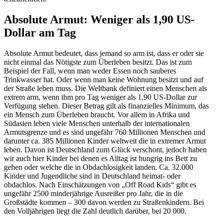
Absolute Armut: Weniger als 1,90 US-
Dollar am Tag
Absolute Armut bedeutet, dass jemand so arm ist, dass er oder sie
nicht einmal das Nötigste zum Überleben besitzt. Das ist zum
Beispiel der Fall, wenn man weder Essen noch sauberes
Trinkwasser hat. Oder wenn man keine Wohnung besitzt und auf
der Straße leben muss. Die Weltbank definiert einen Menschen als
extrem arm, wenn ihm pro Tag weniger als 1,90 US-Dollar zur
Verfügung stehen. Dieser Betrag gilt als finanzielles Minimum, das
ein Mensch zum Überleben braucht. Vor allem in Afrika und
Südasien leben viele Menschen unterhalb der internationalen
Armutsgrenze und es sind ungefähr 760 Millionen Menschen und
darunter ca. 385 Millionen Kinder weltweit die in extremer Armut
leben. Davon ist Deutschland zum Glück verschont, jedoch haben
wir auch hier Kinder bei denen es Alltag ist hungrig ins Bett zu
gehen oder welche die in Obdachlosigkeit landen. Ca. 32.000
Kinder und Jugendliche sind in Deutschland heimat- oder
obdachlos. Nach Einschätzungen von „Off Road Kids“ gibt es
ungefähr 2500 minderjährige Ausreißer pro Jahr, die in die
Großstädte kommen – 300 davon werden zu Straßenkindern. Bei
den Volljährigen liegt die Zahl deutlich darüber, bei 20 000.