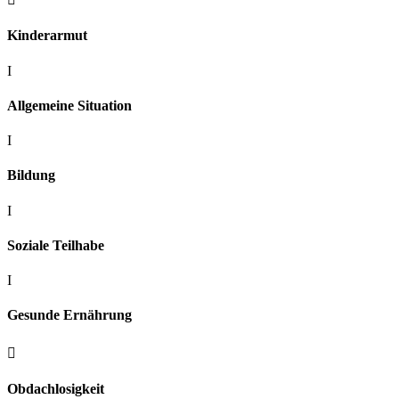
Kinderarmut
I
Allgemeine Situation
I
Bildung
I
Soziale Teilhabe
I
Gesunde Ernährung

Obdachlosigkeit