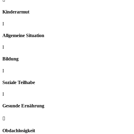
Kinderarmut
I
Allgemeine Situation
I
Bildung
I
Soziale Teilhabe
I
Gesunde Ernährung

Obdachlosigkeit