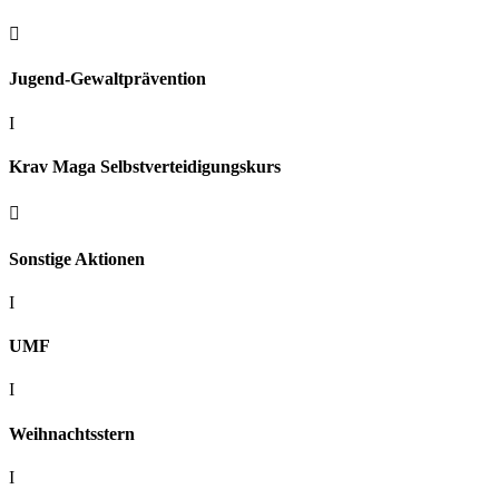

Jugend-Gewaltprävention
I
Krav Maga Selbstverteidigungskurs

Sonstige Aktionen
I
UMF
I
Weihnachtsstern
I